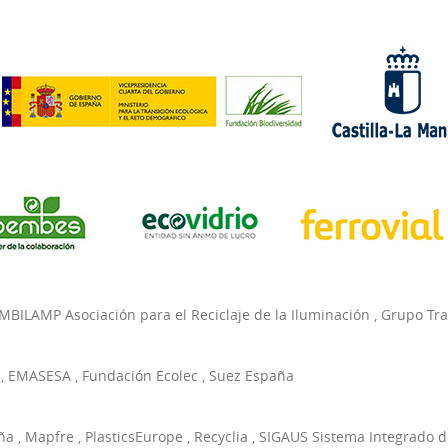
MBILAMP Asociación para el Reciclaje de la Iluminación
,
Grupo Tr
,
EMASESA
,
Fundación Ecolec
,
Suez España
ña
,
Mapfre
,
PlasticsEurope
,
Recyclia
,
SIGAUS Sistema Integrado d