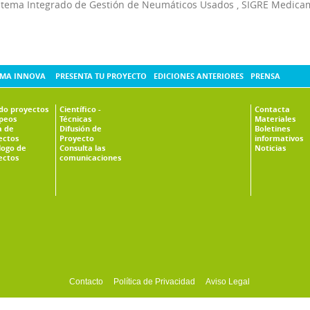
stema Integrado de Gestión de Neumáticos Usados
,
SIGRE Medica
MA INNOVA
PRESENTA TU PROYECTO
EDICIONES ANTERIORES
PRENSA
ado proyectos
Científico -
Contacta
peos
Técnicas
Materiales
 de
Difusión de
Boletines
ectos
Proyecto
informativos
logo de
Consulta las
Noticias
ectos
comunicaciones
Contacto
Política de Privacidad
Aviso Legal