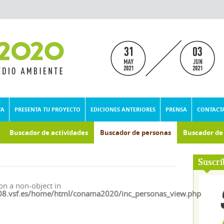
VA
PRESENTA TU PROYECTO
EDICIONES ANTERIORES
PRENSA
CONTACT
Buscador de actividades
Buscador de personas
Buscador d
umental
Suscrí
on a non-object in
.vsf.es/home/html/conama2020/inc_personas_view.php