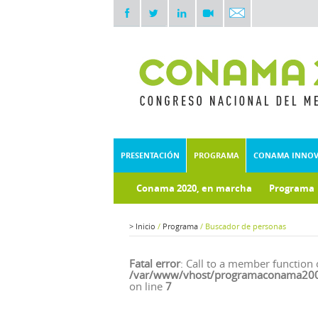
PRESENTACIÓN
PROGRAMA
CONAMA INNO
Conama 2020, en marcha
Programa
Documentos técnicos
Fondo doc
>
Inicio
/
Programa
/
Buscador de personas
Fatal error
: Call to a member function 
/var/www/vhost/programaconama2008
on line
7