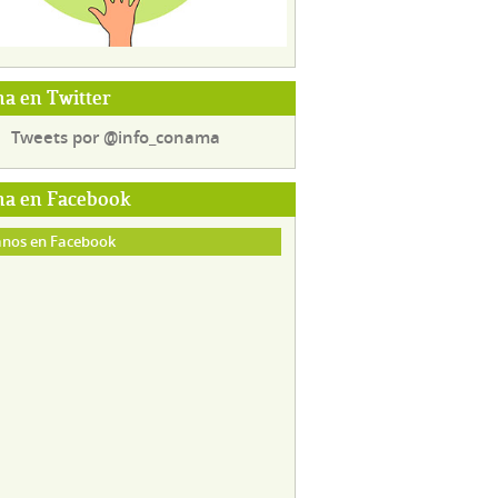
a en Twitter
Tweets por @info_conama
a en Facebook
nos en Facebook