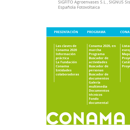
SIGFITO Agroenvases S.L
,
SIGNUS Si
Española Fotovoltaica
PRESENTACIÓN
PROGRAMA
CONA
Las claves de
Conama 2020, en
List
Conama 2020
marcha
euro
Información
Programa
Mapa
práctica
Buscador de
Proy
La Fundación
actividades
Catá
Conama
Buscador de
Proy
Entidades
personas
colaboradoras
Buscador de
documentos
Galería
multimedia
Documentos
técnicos
Fondo
documental