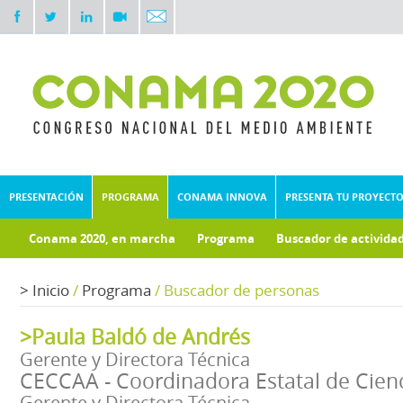
PRESENTACIÓN
PROGRAMA
CONAMA INNOVA
PRESENTA TU PROYECT
Conama 2020, en marcha
Programa
Buscador de activida
Documentos técnicos
Fondo documental
>
Inicio
/
Programa
/
Buscador de personas
>Paula Baldó de Andrés
Gerente y Directora Técnica
CECCAA - Coordinadora Estatal de Cien
Gerente y Directora Técnica