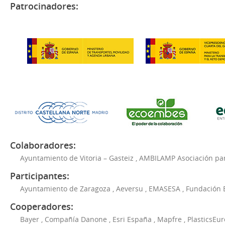
Patrocinadores:
Colaboradores:
Ayuntamiento de Vitoria – Gasteiz
,
AMBILAMP Asociación para
Participantes:
Ayuntamiento de Zaragoza
,
Aeversu
,
EMASESA
,
Fundación 
Cooperadores:
Bayer
,
Compañía Danone
,
Esri España
,
Mapfre
,
PlasticsEu