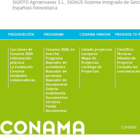
SIGFITO Agroenvases S.L
,
SIGNUS Sistema Integrado de Ges
Española Fotovoltaica
PRESENTACIÓN
PROGRAMA
CONAMA INNOVA
PRESENTA TU 
Las claves de
Conama 2020, en
Listado proyectos
Científico -
Conama 2020
marcha
europeos
Técnicas
Información
Programa
Mapa de
Difusión de
práctica
Buscador de
Proyectos
Proyecto
La Fundación
actividades
Catálogo de
Consulta las
Conama
Buscador de
Proyectos
comunicacio
Entidades
personas
colaboradoras
Buscador de
documentos
Galería
multimedia
Documentos
técnicos
Fondo
documental
Contacto