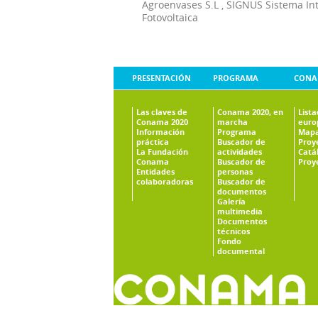
Agroenvases S.L
,
SIGNUS Sistema In
Fotovoltaica
PRESENTACIÓN
PROGRAMA
CONA
Las claves de
Conama 2020, en
List
Conama 2020
marcha
euro
Información
Programa
Mapa
práctica
Buscador de
Proy
La Fundación
actividades
Catá
Conama
Buscador de
Proy
Entidades
personas
colaboradoras
Buscador de
documentos
Galería
multimedia
Documentos
técnicos
Fondo
documental