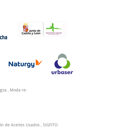
agsa
,
Moda re-
ón de Aceites Usados
,
SIGFITO