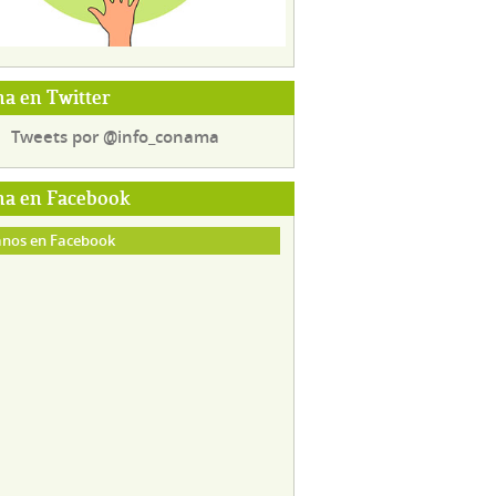
a en Twitter
Tweets por @info_conama
a en Facebook
nos en Facebook