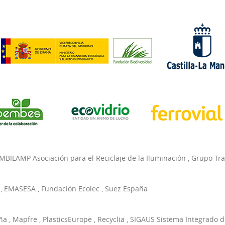
MBILAMP Asociación para el Reciclaje de la Iluminación
,
Grupo Tr
,
EMASESA
,
Fundación Ecolec
,
Suez España
ña
,
Mapfre
,
PlasticsEurope
,
Recyclia
,
SIGAUS Sistema Integrado d