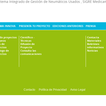
stema Integrado de Gestión de Neumáticos Usados
,
SIGRE Medica
MA INNOVA
PRESENTA TU PROYECTO
EDICIONES ANTERIORES
PRENSA
ado proyectos
Científico -
Contacta
peos
Técnicas
Materiales
 de
Difusión de
Boletines
ectos
Proyecto
informativos
logo de
Consulta las
Noticias
ectos
comunicaciones
Contacto
Política de Privacidad
Aviso Legal