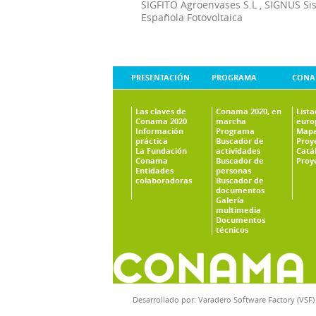
SIGFITO Agroenvases S.L
,
SIGNUS Si
Española Fotovoltaica
PRESENTACIÓN
PROGRAMA
CONA
Las claves de
Conama 2020, en
List
Conama 2020
marcha
euro
Información
Programa
Mapa
práctica
Buscador de
Proy
La Fundación
actividades
Catá
Conama
Buscador de
Proy
Entidades
personas
colaboradoras
Buscador de
documentos
Galería
multimedia
Documentos
técnicos
Desarrollado por:
Varadero Software Factory (VSF)