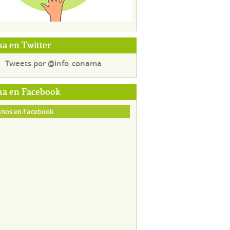
a en Twitter
Tweets por @info_conama
a en Facebook
nos en Facebook