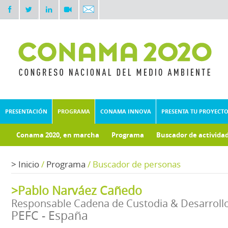
PRESENTACIÓN
PROGRAMA
CONAMA INNOVA
PRESENTA TU PROYECT
Conama 2020, en marcha
Programa
Buscador de activida
Documentos técnicos
Fondo documental
>
Inicio
/
Programa
/
Buscador de personas
>Pablo Narváez Cañedo
Responsable Cadena de Custodia & Desarroll
PEFC - España