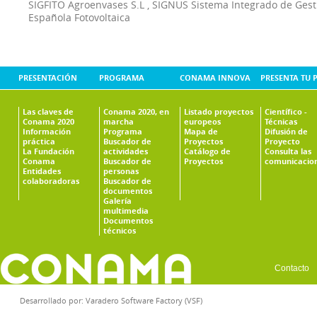
SIGFITO Agroenvases S.L
,
SIGNUS Sistema Integrado de Ges
Española Fotovoltaica
PRESENTACIÓN
PROGRAMA
CONAMA INNOVA
PRESENTA TU 
Las claves de
Conama 2020, en
Listado proyectos
Científico -
Conama 2020
marcha
europeos
Técnicas
Información
Programa
Mapa de
Difusión de
práctica
Buscador de
Proyectos
Proyecto
La Fundación
actividades
Catálogo de
Consulta las
Conama
Buscador de
Proyectos
comunicacio
Entidades
personas
colaboradoras
Buscador de
documentos
Galería
multimedia
Documentos
técnicos
Contacto
Desarrollado por:
Varadero Software Factory (VSF)