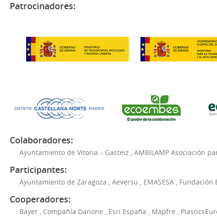
Patrocinadores:
Colaboradores:
Ayuntamiento de Vitoria – Gasteiz
,
AMBILAMP Asociación para
Participantes:
Ayuntamiento de Zaragoza
,
Aeversu
,
EMASESA
,
Fundación 
Cooperadores:
Bayer
,
Compañía Danone
,
Esri España
,
Mapfre
,
PlasticsEu