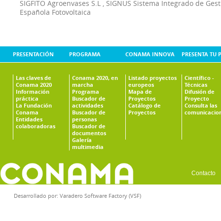
SIGFITO Agroenvases S.L
,
SIGNUS Sistema Integrado de Ges
Española Fotovoltaica
PRESENTACIÓN
PROGRAMA
CONAMA INNOVA
PRESENTA TU 
Las claves de
Conama 2020, en
Listado proyectos
Científico -
Conama 2020
marcha
europeos
Técnicas
Información
Programa
Mapa de
Difusión de
práctica
Buscador de
Proyectos
Proyecto
La Fundación
actividades
Catálogo de
Consulta las
Conama
Buscador de
Proyectos
comunicacio
Entidades
personas
colaboradoras
Buscador de
documentos
Galería
multimedia
Contacto
Desarrollado por:
Varadero Software Factory (VSF)