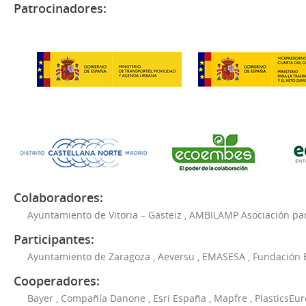
Patrocinadores:
Colaboradores:
Ayuntamiento de Vitoria – Gasteiz
,
AMBILAMP Asociación para
Participantes:
Ayuntamiento de Zaragoza
,
Aeversu
,
EMASESA
,
Fundación 
Cooperadores:
Bayer
,
Compañía Danone
,
Esri España
,
Mapfre
,
PlasticsEu