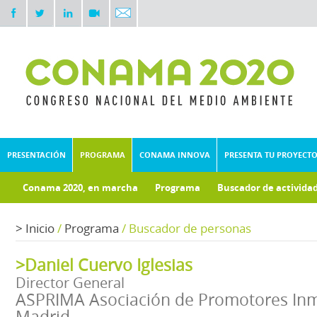
PRESENTACIÓN
PROGRAMA
CONAMA INNOVA
PRESENTA TU PROYECT
Conama 2020, en marcha
Programa
Buscador de activida
>
Inicio
/
Programa
/
Buscador de personas
>Daniel Cuervo Iglesias
Director General
ASPRIMA Asociación de Promotores Inmo
Madrid