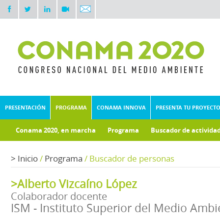
PRESENTACIÓN
PROGRAMA
CONAMA INNOVA
PRESENTA TU PROYECT
Conama 2020, en marcha
Programa
Buscador de activida
Documentos técnicos
Fondo documental
>
Inicio
/
Programa
/
Buscador de personas
>Alberto Vizcaíno López
Colaborador docente
ISM - Instituto Superior del Medio Ambi