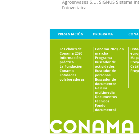
Agroenvases S.L
,
SIGNUS Sistema In
Fotovoltaica
PRESENTACIÓN
PROGRAMA
CONA
Las claves de
Conama 2020, en
List
Conama 2020
marcha
euro
Información
Programa
Mapa
práctica
Buscador de
Proy
La Fundación
actividades
Catá
Conama
Buscador de
Proy
Entidades
personas
colaboradoras
Buscador de
documentos
Galería
multimedia
Documentos
técnicos
Fondo
documental