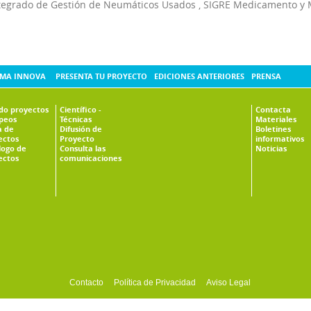
tegrado de Gestión de Neumáticos Usados
,
SIGRE Medicamento y 
MA INNOVA
PRESENTA TU PROYECTO
EDICIONES ANTERIORES
PRENSA
ado proyectos
Científico -
Contacta
peos
Técnicas
Materiales
 de
Difusión de
Boletines
ectos
Proyecto
informativos
logo de
Consulta las
Noticias
ectos
comunicaciones
Contacto
Política de Privacidad
Aviso Legal