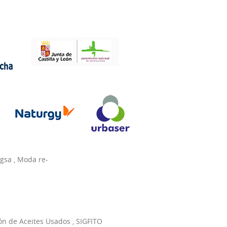
agsa
,
Moda re-
ón de Aceites Usados
,
SIGFITO