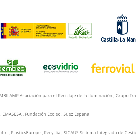
MBILAMP Asociación para el Reciclaje de la Iluminación
,
Grupo Tr
,
EMASESA
,
Fundación Ecolec
,
Suez España
pfre
,
PlasticsEurope
,
Recyclia
,
SIGAUS Sistema Integrado de Gesti