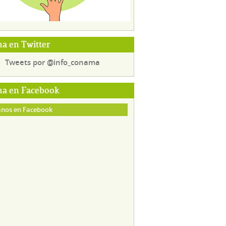
a en Twitter
Tweets por @info_conama
a en Facebook
nos en Facebook