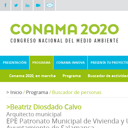
PRESENTACIÓN
PROGRAMA
CONAMA INNOVA
PRESENTA TU PROYECT
Conama 2020, en marcha
Programa
Buscador de activida
Documentos técnicos
Fondo documental
>
Inicio
/
Programa
/
Buscador de personas
>Beatriz Diosdado Calvo
Arquitecto municipal
EPE Patronato Municipal de Vivienda y
Ayuntamiento de Salamanca