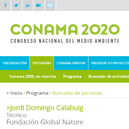
PRESENTACIÓN
PROGRAMA
CONAMA INNOVA
PRESENTA TU PROYECT
Conama 2020, en marcha
Programa
Buscador de activida
Documentos técnicos
Fondo documental
>
Inicio
/
Programa
/
Buscador de personas
>Jordi Domingo Calabuig
Técnico
Fundación Global Nature