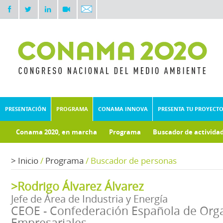
PRESENTACIÓN
PROGRAMA
CONAMA INNOVA
PRESENTA TU PROYECT
Conama 2020, en marcha
Programa
Buscador de activida
Documentos técnicos
Fondo documental
>
Inicio
/
Programa
/
Buscador de personas
>Rodrigo Álvarez Álvarez
Jefe de Área de Industria y Energía
CEOE - Confederación Española de Org
Empresariales