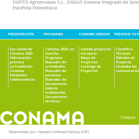
SIGFITO Agroenvases S.L
,
SIGNUS Sistema Integrado de Ges
Española Fotovoltaica
PRESENTACIÓN
PROGRAMA
CONAMA INNOVA
PRESENTA TU 
Las claves de
Conama 2020, en
Listado proyectos
Científico -
Conama 2020
marcha
europeos
Técnicas
Información
Programa
Mapa de
Difusión de
práctica
Buscador de
Proyectos
Proyecto
La Fundación
actividades
Catálogo de
Consulta las
Conama
Buscador de
Proyectos
comunicacio
Entidades
personas
colaboradoras
Buscador de
documentos
Galería
multimedia
Documentos
técnicos
Contacto
Desarrollado por:
Varadero Software Factory (VSF)