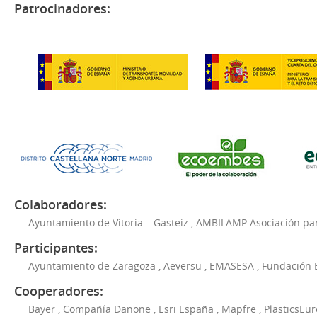
Patrocinadores:
Colaboradores:
Ayuntamiento de Vitoria – Gasteiz
,
AMBILAMP Asociación para
Participantes:
Ayuntamiento de Zaragoza
,
Aeversu
,
EMASESA
,
Fundación 
Cooperadores:
Bayer
,
Compañía Danone
,
Esri España
,
Mapfre
,
PlasticsEu