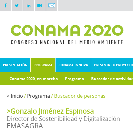
PRESENTACIÓN
PROGRAMA
CONAMA INNOVA
PRESENTA TU PROYECT
Conama 2020, en marcha
Programa
Buscador de activida
Documentos técnicos
Fondo documental
>
Inicio
/
Programa
/
Buscador de personas
>Gonzalo Jiménez Espinosa
Director de Sostenibilidad y Digitalización
EMASAGRA