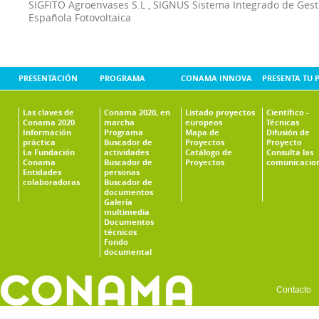
SIGFITO Agroenvases S.L
,
SIGNUS Sistema Integrado de Ges
Española Fotovoltaica
PRESENTACIÓN
PROGRAMA
CONAMA INNOVA
PRESENTA TU 
Las claves de
Conama 2020, en
Listado proyectos
Científico -
Conama 2020
marcha
europeos
Técnicas
Información
Programa
Mapa de
Difusión de
práctica
Buscador de
Proyectos
Proyecto
La Fundación
actividades
Catálogo de
Consulta las
Conama
Buscador de
Proyectos
comunicacio
Entidades
personas
colaboradoras
Buscador de
documentos
Galería
multimedia
Documentos
técnicos
Fondo
documental
Contacto