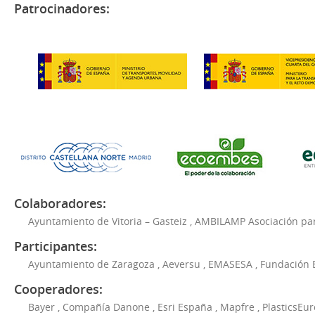
Patrocinadores:
Colaboradores:
Ayuntamiento de Vitoria – Gasteiz
,
AMBILAMP Asociación para
Participantes:
Ayuntamiento de Zaragoza
,
Aeversu
,
EMASESA
,
Fundación 
Cooperadores:
Bayer
,
Compañía Danone
,
Esri España
,
Mapfre
,
PlasticsEu