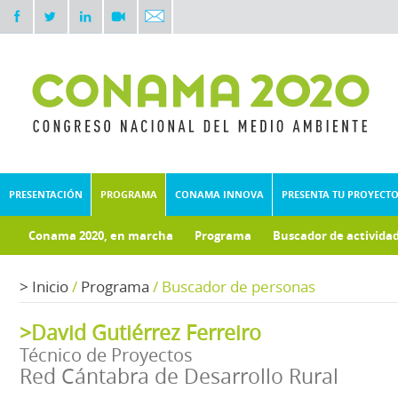
PRESENTACIÓN
PROGRAMA
CONAMA INNOVA
PRESENTA TU PROYECT
Conama 2020, en marcha
Programa
Buscador de activida
Documentos técnicos
Fondo documental
>
Inicio
/
Programa
/
Buscador de personas
>David Gutiérrez Ferreiro
Técnico de Proyectos
Red Cántabra de Desarrollo Rural