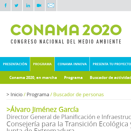
PRESENTACIÓN
PROGRAMA
CONAMA INNOVA
PRESENTA TU PROYECT
Conama 2020, en marcha
Programa
Buscador de activida
Documentos técnicos
Fondo documental
>
Inicio
/
Programa
/
Buscador de personas
>Álvaro Jiménez García
Director General de Planificación e Infraestru
Consejería para la Transición Ecológica 
Junta de Extremadura