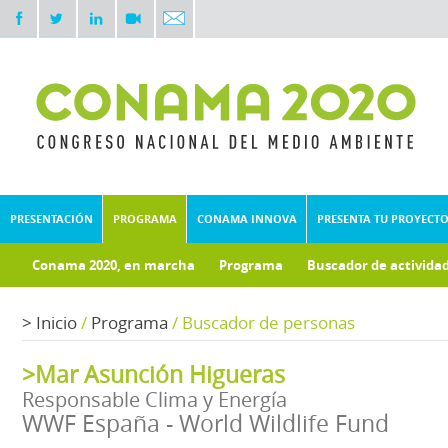
PRESENTACIÓN
PROGRAMA
CONAMA INNOVA
PRESENTA TU PROYECT
Conama 2020, en marcha
Programa
Buscador de activida
Documentos técnicos
>
Inicio
/
Programa
/
Buscador de personas
>Mar Asunción Higueras
Responsable Clima y Energía
WWF España - World Wildlife Fund