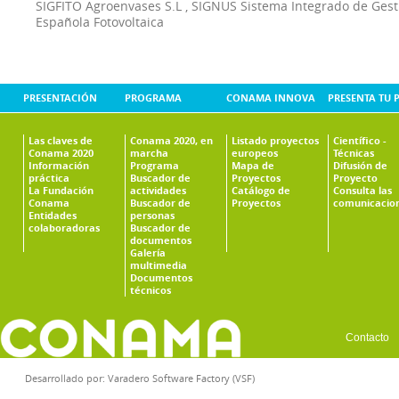
SIGFITO Agroenvases S.L
,
SIGNUS Sistema Integrado de Ges
Española Fotovoltaica
PRESENTACIÓN
PROGRAMA
CONAMA INNOVA
PRESENTA TU 
Las claves de
Conama 2020, en
Listado proyectos
Científico -
Conama 2020
marcha
europeos
Técnicas
Información
Programa
Mapa de
Difusión de
práctica
Buscador de
Proyectos
Proyecto
La Fundación
actividades
Catálogo de
Consulta las
Conama
Buscador de
Proyectos
comunicacio
Entidades
personas
colaboradoras
Buscador de
documentos
Galería
multimedia
Documentos
técnicos
Contacto
Desarrollado por:
Varadero Software Factory (VSF)