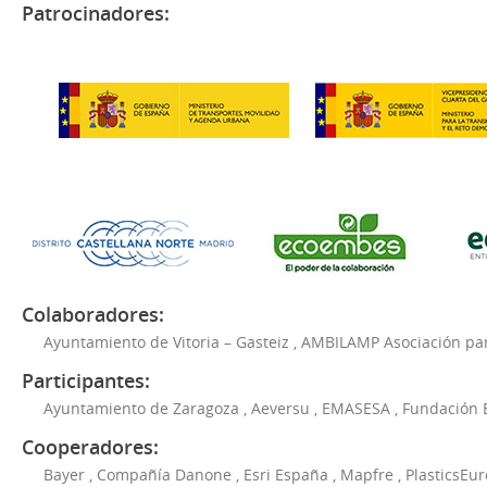
Patrocinadores:
Colaboradores:
Ayuntamiento de Vitoria – Gasteiz
,
AMBILAMP Asociación para
Participantes:
Ayuntamiento de Zaragoza
,
Aeversu
,
EMASESA
,
Fundación 
Cooperadores:
Bayer
,
Compañía Danone
,
Esri España
,
Mapfre
,
PlasticsEu