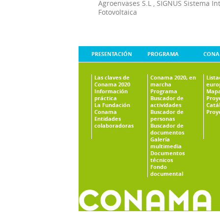
Agroenvases S.L
,
SIGNUS Sistema In
Fotovoltaica
PRESENTACIÓN
PROGRAMA
CONA
Las claves de
Conama 2020, en
List
Conama 2020
marcha
euro
Información
Programa
Mapa
práctica
Buscador de
Proy
La Fundación
actividades
Catá
Conama
Buscador de
Proy
Entidades
personas
colaboradoras
Buscador de
documentos
Galería
multimedia
Documentos
técnicos
Fondo
documental