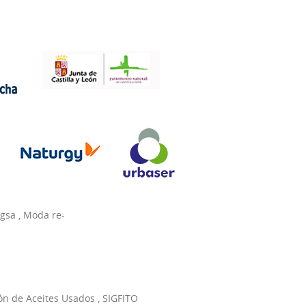
agsa
,
Moda re-
ón de Aceites Usados
,
SIGFITO