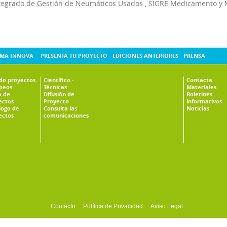
tegrado de Gestión de Neumáticos Usados
,
SIGRE Medicamento y 
MA INNOVA
PRESENTA TU PROYECTO
EDICIONES ANTERIORES
PRENSA
ado proyectos
Científico -
Contacta
peos
Técnicas
Materiales
 de
Difusión de
Boletines
ectos
Proyecto
informativos
logo de
Consulta las
Noticias
ectos
comunicaciones
Contacto
Política de Privacidad
Aviso Legal