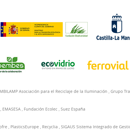
MBILAMP Asociación para el Reciclaje de la Iluminación
,
Grupo Tr
,
EMASESA
,
Fundación Ecolec
,
Suez España
pfre
,
PlasticsEurope
,
Recyclia
,
SIGAUS Sistema Integrado de Gesti