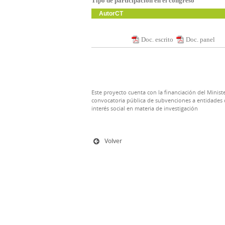
Tipo de participación en el congreso
AutorCT
Doc. escrito
Doc. panel
Este proyecto cuenta con la financiación del Ministe
convocatoria pública de subvenciones a entidades d
interés social en materia de investigación
Volver