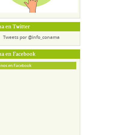
a en Twitter
Tweets por @info_conama
a en Facebook
nos en Facebook