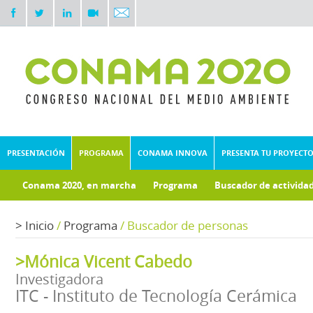
PRESENTACIÓN
PROGRAMA
CONAMA INNOVA
PRESENTA TU PROYECT
Conama 2020, en marcha
Programa
Buscador de activida
Documentos técnicos
Fondo documental
>
Inicio
/
Programa
/
Buscador de personas
>Mónica Vicent Cabedo
Investigadora
ITC - Instituto de Tecnología Cerámica