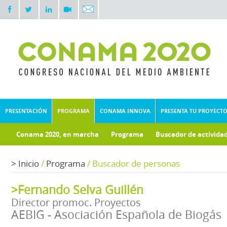
PRESENTACIÓN
PROGRAMA
CONAMA INNOVA
PRESENTA TU PROYECT
Conama 2020, en marcha
Programa
Buscador de activida
Documentos técnicos
>
Inicio
/
Programa
/
Buscador de personas
>Fernando Selva Guillén
Director promoc. Proyectos
AEBIG - Asociación Española de Biogás