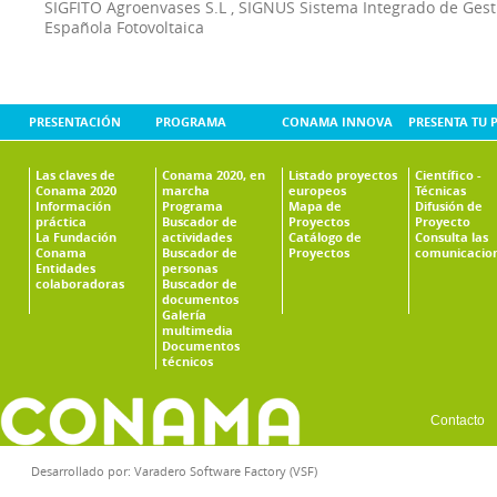
SIGFITO Agroenvases S.L
,
SIGNUS Sistema Integrado de Ges
Española Fotovoltaica
PRESENTACIÓN
PROGRAMA
CONAMA INNOVA
PRESENTA TU 
Las claves de
Conama 2020, en
Listado proyectos
Científico -
Conama 2020
marcha
europeos
Técnicas
Información
Programa
Mapa de
Difusión de
práctica
Buscador de
Proyectos
Proyecto
La Fundación
actividades
Catálogo de
Consulta las
Conama
Buscador de
Proyectos
comunicacio
Entidades
personas
colaboradoras
Buscador de
documentos
Galería
multimedia
Documentos
técnicos
Contacto
Desarrollado por:
Varadero Software Factory (VSF)