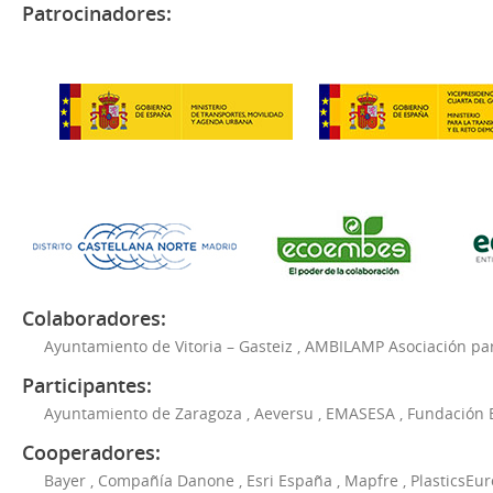
Patrocinadores:
Colaboradores:
Ayuntamiento de Vitoria – Gasteiz
,
AMBILAMP Asociación para
Participantes:
Ayuntamiento de Zaragoza
,
Aeversu
,
EMASESA
,
Fundación 
Cooperadores:
Bayer
,
Compañía Danone
,
Esri España
,
Mapfre
,
PlasticsEu