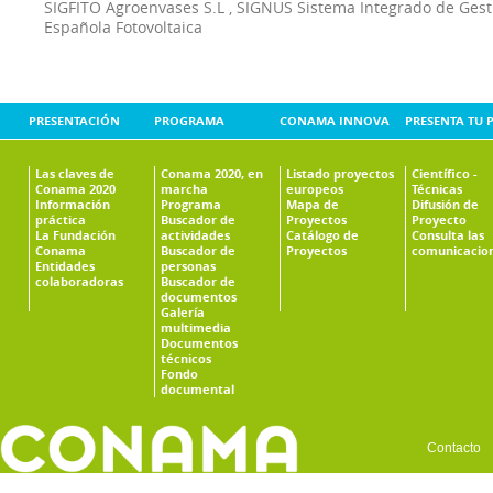
SIGFITO Agroenvases S.L
,
SIGNUS Sistema Integrado de Ges
Española Fotovoltaica
PRESENTACIÓN
PROGRAMA
CONAMA INNOVA
PRESENTA TU 
Las claves de
Conama 2020, en
Listado proyectos
Científico -
Conama 2020
marcha
europeos
Técnicas
Información
Programa
Mapa de
Difusión de
práctica
Buscador de
Proyectos
Proyecto
La Fundación
actividades
Catálogo de
Consulta las
Conama
Buscador de
Proyectos
comunicacio
Entidades
personas
colaboradoras
Buscador de
documentos
Galería
multimedia
Documentos
técnicos
Fondo
documental
Contacto