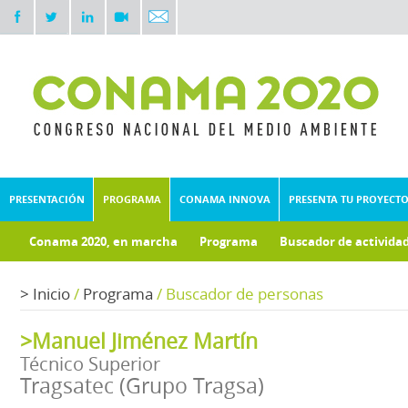
PRESENTACIÓN
PROGRAMA
CONAMA INNOVA
PRESENTA TU PROYECT
Conama 2020, en marcha
Programa
Buscador de activida
Documentos técnicos
Fondo documental
>
Inicio
/
Programa
/
Buscador de personas
>Manuel Jiménez Martín
Técnico Superior
Tragsatec (Grupo Tragsa)