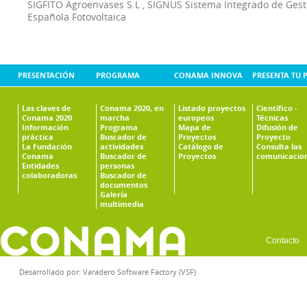
SIGFITO Agroenvases S.L
,
SIGNUS Sistema Integrado de Ges
Española Fotovoltaica
PRESENTACIÓN
PROGRAMA
CONAMA INNOVA
PRESENTA TU 
Las claves de
Conama 2020, en
Listado proyectos
Científico -
Conama 2020
marcha
europeos
Técnicas
Información
Programa
Mapa de
Difusión de
práctica
Buscador de
Proyectos
Proyecto
La Fundación
actividades
Catálogo de
Consulta las
Conama
Buscador de
Proyectos
comunicacio
Entidades
personas
colaboradoras
Buscador de
documentos
Galería
multimedia
Contacto
Desarrollado por:
Varadero Software Factory (VSF)