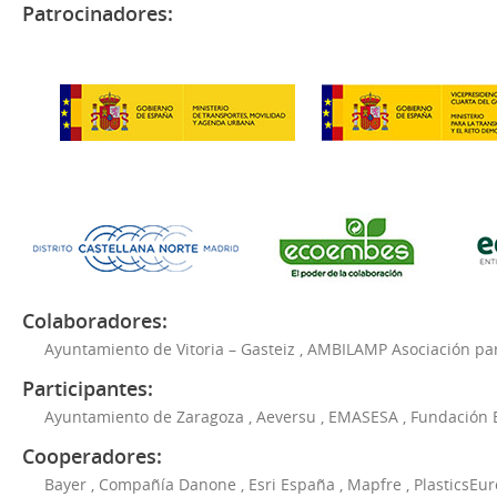
Patrocinadores:
Colaboradores:
Ayuntamiento de Vitoria – Gasteiz
,
AMBILAMP Asociación para
Participantes:
Ayuntamiento de Zaragoza
,
Aeversu
,
EMASESA
,
Fundación 
Cooperadores:
Bayer
,
Compañía Danone
,
Esri España
,
Mapfre
,
PlasticsEu