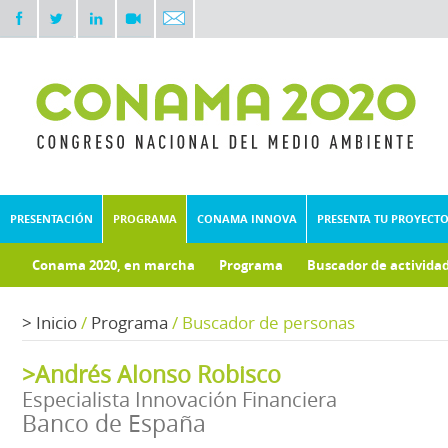
PRESENTACIÓN
PROGRAMA
CONAMA INNOVA
PRESENTA TU PROYECT
Conama 2020, en marcha
Programa
Buscador de activida
Documentos técnicos
Fondo documental
>
Inicio
/
Programa
/
Buscador de personas
>Andrés Alonso Robisco
Especialista Innovación Financiera
Banco de España