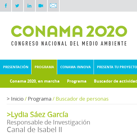
PRESENTACIÓN
PROGRAMA
CONAMA INNOVA
PRESENTA TU PROYECT
Conama 2020, en marcha
Programa
Buscador de activida
Documentos técnicos
Fondo documental
>
Inicio
/
Programa
/
Buscador de personas
>Lydia Sáez García
Responsable de Investigación
Canal de Isabel II