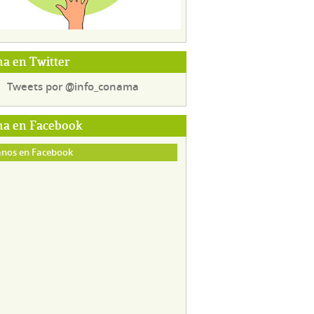
a en Twitter
Tweets por @info_conama
a en Facebook
nos en Facebook