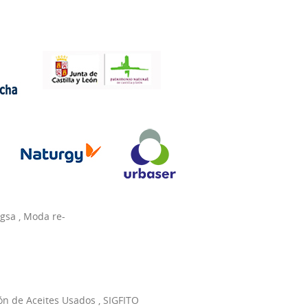
agsa
,
Moda re-
ón de Aceites Usados
,
SIGFITO