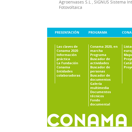
Agroenvases S.L
,
SIGNUS Sistema In
Fotovoltaica
PRESENTACIÓN
PROGRAMA
CONA
Las claves de
Conama 2020, en
List
Conama 2020
marcha
euro
Información
Programa
Mapa
práctica
Buscador de
Proy
La Fundación
actividades
Catá
Conama
Buscador de
Proy
Entidades
personas
colaboradoras
Buscador de
documentos
Galería
multimedia
Documentos
técnicos
Fondo
documental