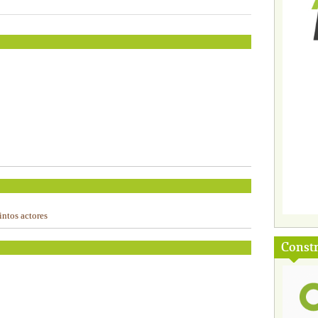
intos actores
Const