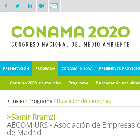
PRESENTACIÓN
PROGRAMA
CONAMA INNOVA
PRESENTA TU PROYECT
Conama 2020, en marcha
Programa
Buscador de activida
Documentos técnicos
Fondo documental
>
Inicio
/
Programa
/
Buscador de personas
>Samir Rramzi
AECOM URS - Asociación de Empresas d
de Madrid