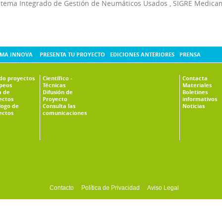
stema Integrado de Gestión de Neumáticos Usados
,
SIGRE Medica
MA INNOVA
PRESENTA TU PROYECTO
EDICIONES ANTERIORES
PRENSA
ado proyectos
Científico -
Contacta
peos
Técnicas
Materiales
 de
Difusión de
Boletines
ectos
Proyecto
informativos
logo de
Consulta las
Noticias
ectos
comunicaciones
Contacto
Política de Privacidad
Aviso Legal