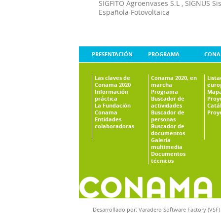
SIGFITO Agroenvases S.L
,
SIGNUS Si
Española Fotovoltaica
PRESENTACIÓN
PROGRAMA
CONA
Las claves de
Conama 2020, en
List
Conama 2020
marcha
euro
Información
Programa
Mapa
práctica
Buscador de
Proy
La Fundación
actividades
Catá
Conama
Buscador de
Proy
Entidades
personas
colaboradoras
Buscador de
documentos
Galería
multimedia
Documentos
técnicos
Desarrollado por:
Varadero Software Factory (VSF)