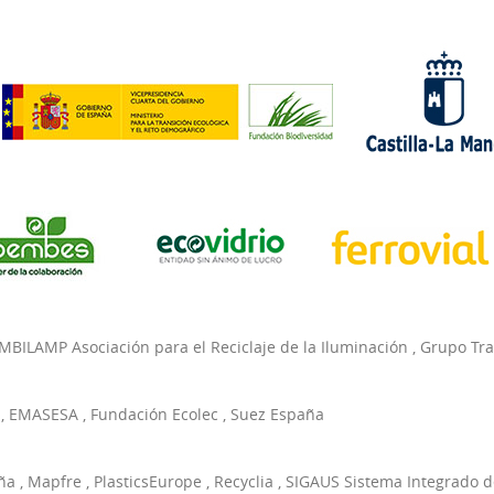
MBILAMP Asociación para el Reciclaje de la Iluminación
,
Grupo Tr
,
EMASESA
,
Fundación Ecolec
,
Suez España
ña
,
Mapfre
,
PlasticsEurope
,
Recyclia
,
SIGAUS Sistema Integrado d