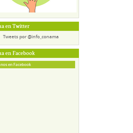
a en Twitter
Tweets por @info_conama
a en Facebook
nos en Facebook