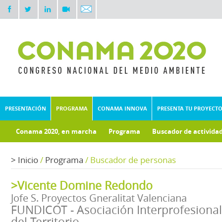
PRESENTACIÓN
PROGRAMA
CONAMA INNOVA
PRESENTA TU PROYECT
Conama 2020, en marcha
Programa
Buscador de activida
Documentos técnicos
Fondo documental
>
Inicio
/
Programa
/
Buscador de personas
>Vicente Domine Redondo
Jofe S. Proyectos Gneralitat Valenciana
FUNDICOT - Asociación Interprofesiona
del Territorio