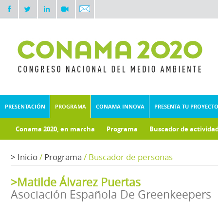
PRESENTACIÓN
PROGRAMA
CONAMA INNOVA
PRESENTA TU PROYECT
Conama 2020, en marcha
Programa
Buscador de activida
Documentos técnicos
Fondo documental
>
Inicio
/
Programa
/
Buscador de personas
>Matilde Álvarez Puertas
Asociación Española De Greenkeepers