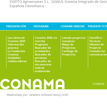
SIGFITO Agroenvases S.L
,
SIGNUS Sistema Integrado de Ges
Española Fotovoltaica
PRESENTACIÓN
PROGRAMA
CONAMA INNOVA
PRESENTA TU 
Las claves de
Conama 2020, en
Listado proyectos
Científico -
Conama 2020
marcha
europeos
Técnicas
Información
Programa
Mapa de
Difusión de
práctica
Buscador de
Proyectos
Proyecto
La Fundación
actividades
Catálogo de
Consulta las
Conama
Buscador de
Proyectos
comunicacio
Entidades
personas
colaboradoras
Buscador de
documentos
Galería
multimedia
Contacto
Desarrollado por:
Varadero Software Factory (VSF)