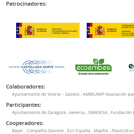
Patrocinadores:
Colaboradores:
Ayuntamiento de Vitoria – Gasteiz
,
AMBILAMP Asociación para
Participantes:
Ayuntamiento de Zaragoza
,
Aeversu
,
EMASESA
,
Fundación 
Cooperadores:
Bayer
,
Compañía Danone
,
Esri España
,
Mapfre
,
PlasticsEu