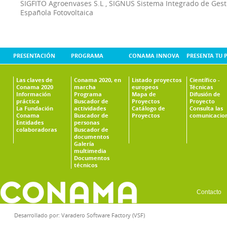
SIGFITO Agroenvases S.L
,
SIGNUS Sistema Integrado de Ges
Española Fotovoltaica
PRESENTACIÓN
PROGRAMA
CONAMA INNOVA
PRESENTA TU 
Las claves de
Conama 2020, en
Listado proyectos
Científico -
Conama 2020
marcha
europeos
Técnicas
Información
Programa
Mapa de
Difusión de
práctica
Buscador de
Proyectos
Proyecto
La Fundación
actividades
Catálogo de
Consulta las
Conama
Buscador de
Proyectos
comunicacio
Entidades
personas
colaboradoras
Buscador de
documentos
Galería
multimedia
Documentos
técnicos
Contacto
Desarrollado por:
Varadero Software Factory (VSF)