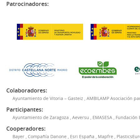
Patrocinadores:
Colaboradores:
Ayuntamiento de Vitoria – Gasteiz
,
AMBILAMP Asociación para
Participantes:
Ayuntamiento de Zaragoza
,
Aeversu
,
EMASESA
,
Fundación 
Cooperadores:
Bayer
,
Compañía Danone
,
Esri España
,
Mapfre
,
PlasticsEu