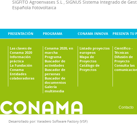
SIGFITO Agroenvases S.L
,
SIGNUS Sistema Integrado de Ges
Española Fotovoltaica
PRESENTACIÓN
PROGRAMA
CONAMA INNOVA
PRESENTA TU 
Las claves de
Conama 2020, en
Listado proyectos
Científico -
Conama 2020
marcha
europeos
Técnicas
Información
Programa
Mapa de
Difusión de
práctica
Buscador de
Proyectos
Proyecto
La Fundación
actividades
Catálogo de
Consulta las
Conama
Buscador de
Proyectos
comunicacio
Entidades
personas
colaboradoras
Buscador de
documentos
Galería
multimedia
Contacto
Desarrollado por:
Varadero Software Factory (VSF)