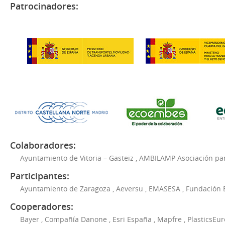
Patrocinadores:
Colaboradores:
Ayuntamiento de Vitoria – Gasteiz
,
AMBILAMP Asociación para
Participantes:
Ayuntamiento de Zaragoza
,
Aeversu
,
EMASESA
,
Fundación 
Cooperadores:
Bayer
,
Compañía Danone
,
Esri España
,
Mapfre
,
PlasticsEu