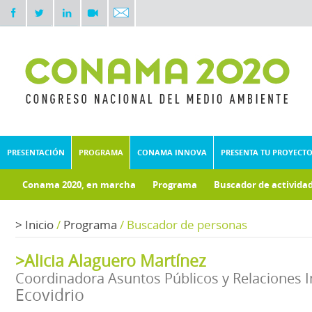
PRESENTACIÓN
PROGRAMA
CONAMA INNOVA
PRESENTA TU PROYECT
Conama 2020, en marcha
Programa
Buscador de activida
Documentos técnicos
Fondo documental
>
Inicio
/
Programa
/
Buscador de personas
>Alicia Alaguero Martínez
Coordinadora Asuntos Públicos y Relaciones I
Ecovidrio