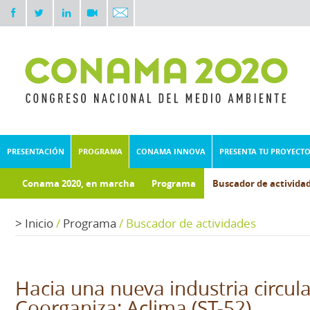
PRESENTACIÓN
PROGRAMA
CONAMA INNOVA
PRESENTA TU PROYECT
Conama 2020, en marcha
Programa
Buscador de activida
Documentos técnicos
Fondo documental
>
Inicio
/
Programa
/
Buscador de actividades
Hacia una nueva industria circular
Coorganiza: Aclima (ST-52)