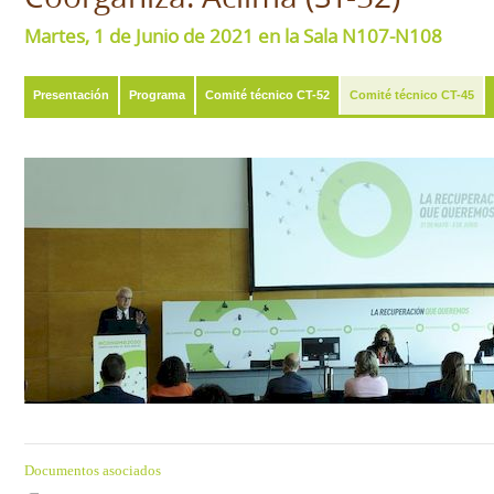
Martes, 1 de Junio de 2021 en la Sala N107-N108
Presentación
Programa
Comité técnico CT-52
Comité técnico CT-45
Documentos asociados