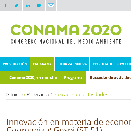
PRESENTACIÓN
PROGRAMA
CONAMA INNOVA
PRESENTA TU PROYECT
Conama 2020, en marcha
Programa
Buscador de activida
Documentos técnicos
Fondo documental
>
Inicio
/
Programa
/
Buscador de actividades
Innovación en materia de econom
Coorganiza: Gespi (ST-51)