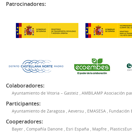
Patrocinadores:
Colaboradores:
Ayuntamiento de Vitoria – Gasteiz
,
AMBILAMP Asociación para
Participantes:
Ayuntamiento de Zaragoza
,
Aeversu
,
EMASESA
,
Fundación 
Cooperadores:
Bayer
,
Compañía Danone
,
Esri España
,
Mapfre
,
PlasticsEu