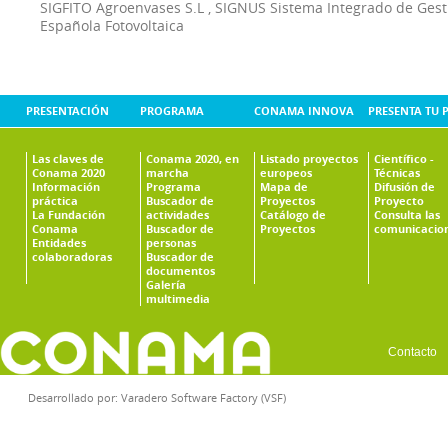
SIGFITO Agroenvases S.L
,
SIGNUS Sistema Integrado de Ges
Española Fotovoltaica
PRESENTACIÓN
PROGRAMA
CONAMA INNOVA
PRESENTA TU 
Las claves de
Conama 2020, en
Listado proyectos
Científico -
Conama 2020
marcha
europeos
Técnicas
Información
Programa
Mapa de
Difusión de
práctica
Buscador de
Proyectos
Proyecto
La Fundación
actividades
Catálogo de
Consulta las
Conama
Buscador de
Proyectos
comunicacio
Entidades
personas
colaboradoras
Buscador de
documentos
Galería
multimedia
Contacto
Desarrollado por:
Varadero Software Factory (VSF)