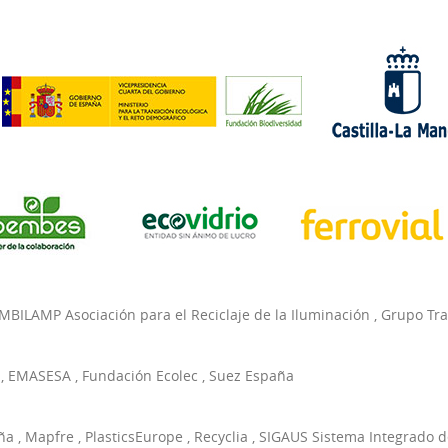
MBILAMP Asociación para el Reciclaje de la Iluminación
,
Grupo Tr
,
EMASESA
,
Fundación Ecolec
,
Suez España
ña
,
Mapfre
,
PlasticsEurope
,
Recyclia
,
SIGAUS Sistema Integrado d