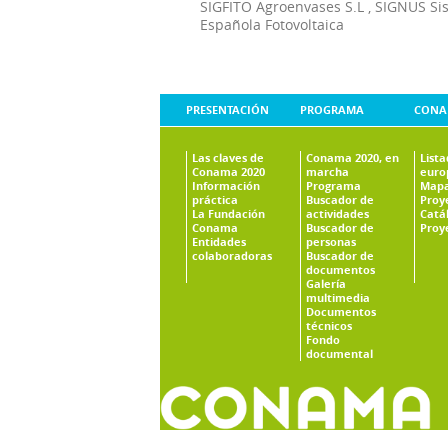
SIGFITO Agroenvases S.L
,
SIGNUS Si
Española Fotovoltaica
PRESENTACIÓN
PROGRAMA
CONA
Las claves de
Conama 2020, en
List
Conama 2020
marcha
euro
Información
Programa
Mapa
práctica
Buscador de
Proy
La Fundación
actividades
Catá
Conama
Buscador de
Proy
Entidades
personas
colaboradoras
Buscador de
documentos
Galería
multimedia
Documentos
técnicos
Fondo
documental