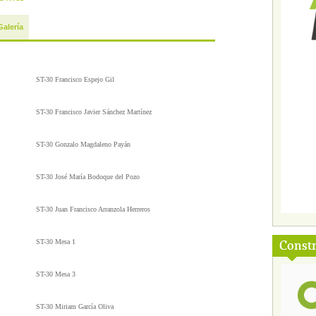
Galería
ST-30 Francisco Espejo Gil
ST-30 Francisco Javier Sánchez Martínez
ST-30 Gonzalo Magdaleno Payán
ST-30 José María Bodoque del Pozo
ST-30 Juan Francisco Arranzola Herreros
Const
ST-30 Mesa 1
ST-30 Mesa 3
ST-30 Miriam García Oliva