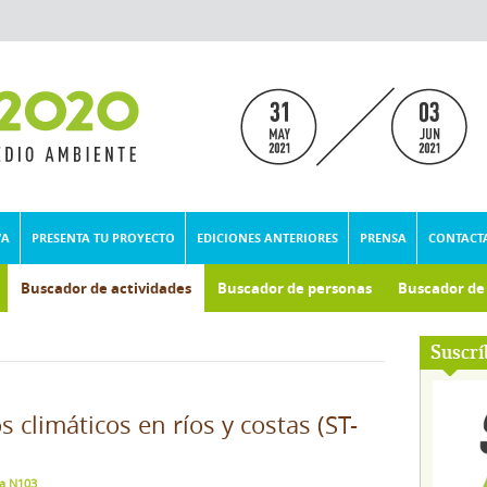
VA
PRESENTA TU PROYECTO
EDICIONES ANTERIORES
PRENSA
CONTACT
Buscador de actividades
Buscador de personas
Buscador d
umental
Suscrí
s climáticos en ríos y costas (ST-
la N103