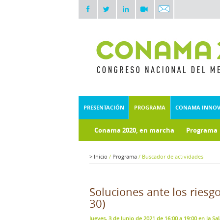
PRESENTACIÓN
PROGRAMA
CONAMA INNO
Conama 2020, en marcha
Programa
Documentos técnicos
Fondo doc
>
Inicio
/
Programa
/
Buscador de actividades
Soluciones ante los riesgo
30)
Jueves, 3 de Junio de 2021 de 16:00 a 19:00 en la Sa