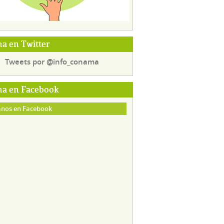
a en Twitter
Tweets por @info_conama
a en Facebook
nos en Facebook