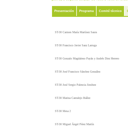
Presentación
Programa
Comité técnico
ST-30 Carmen María Martínez Saura
ST-30 Francisco Javier Sanz Larruga
ST-30 Gonzalo Magdaleno Payán y Andrés Diez Herrero
ST-30 José Francisco Sánchez González
ST-30 José Sergio Palencia Jiménez
ST-30 Marina Cantalejo Ibáñez
ST-30 Mesa 2
ST-30 Miguel Ángel Pérez Martín