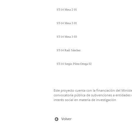
ST-14 Mesa 2 01
ST-14 Mesa 3 01
ST-14 Mesa 3 03
ST-14 Raúl Sánchez
ST-14 Sergio Pérez-Ortega 02
Este proyecto cuenta con la financiación del Ministe
convocatoria pública de subvenciones a entidades d
interés social en materia de investigación
Volver