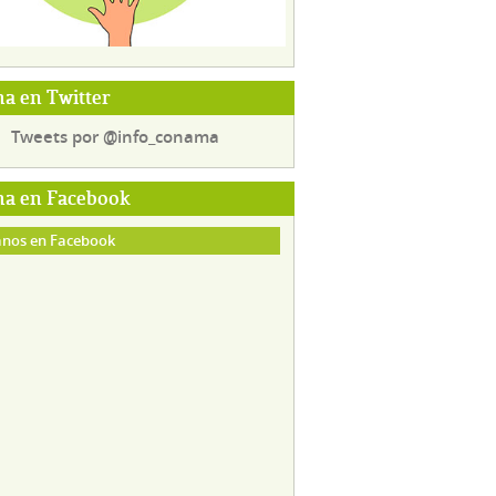
a en Twitter
Tweets por @info_conama
a en Facebook
nos en Facebook