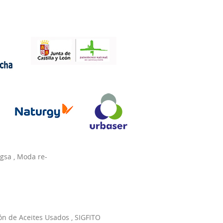
agsa
,
Moda re-
ón de Aceites Usados
,
SIGFITO