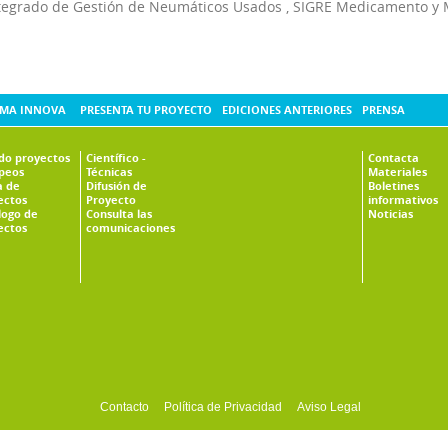
tegrado de Gestión de Neumáticos Usados
,
SIGRE Medicamento y 
MA INNOVA
PRESENTA TU PROYECTO
EDICIONES ANTERIORES
PRENSA
ado proyectos
Científico -
Contacta
peos
Técnicas
Materiales
 de
Difusión de
Boletines
ectos
Proyecto
informativos
logo de
Consulta las
Noticias
ectos
comunicaciones
Contacto
Política de Privacidad
Aviso Legal