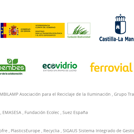
MBILAMP Asociación para el Reciclaje de la Iluminación
,
Grupo Tr
,
EMASESA
,
Fundación Ecolec
,
Suez España
pfre
,
PlasticsEurope
,
Recyclia
,
SIGAUS Sistema Integrado de Gesti