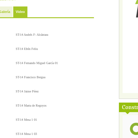
Galería
Video
ST-14 Andrés F- Alcántara
ST-14 Efrén Feliu
ST-14 Fernando Miguel García 01
ST-14 Francisco Bergua
ST-14 Jaime Pérez
Const
ST-14 Marta de Regoyos
ST-14 Mesa 1 01
ST-14 Mesa 1 03