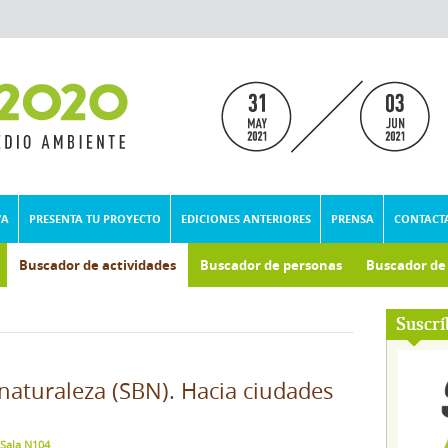
VA
PRESENTA TU PROYECTO
EDICIONES ANTERIORES
PRENSA
CONTACT
Buscador de actividades
Buscador de personas
Buscador d
umental
Suscrí
naturaleza (SBN). Hacia ciudades
 Sala N104