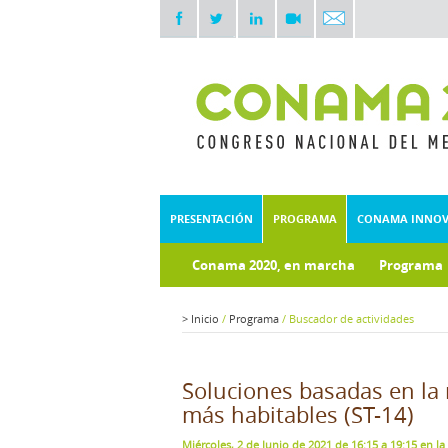
PRESENTACIÓN
PROGRAMA
CONAMA INNO
Conama 2020, en marcha
Programa
Documentos técnicos
Fondo doc
>
Inicio
/
Programa
/
Buscador de actividades
Soluciones basadas en la 
más habitables (ST-14)
Miércoles, 2 de Junio de 2021 de 16:15 a 19:15 en la