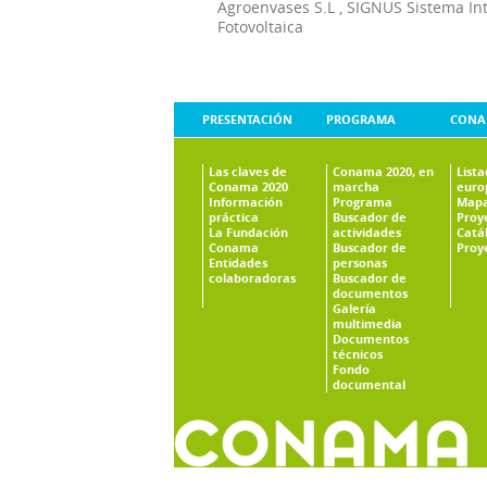
Agroenvases S.L
,
SIGNUS Sistema In
Fotovoltaica
PRESENTACIÓN
PROGRAMA
CONA
Las claves de
Conama 2020, en
List
Conama 2020
marcha
euro
Información
Programa
Mapa
práctica
Buscador de
Proy
La Fundación
actividades
Catá
Conama
Buscador de
Proy
Entidades
personas
colaboradoras
Buscador de
documentos
Galería
multimedia
Documentos
técnicos
Fondo
documental