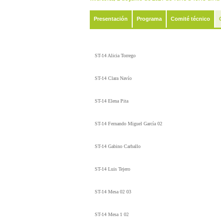
Presentación
Programa
Comité técnico
ST-14 Alicia Torrego
ST-14 Clara Navío
ST-14 Elena Pita
ST-14 Fernando Miguel García 02
ST-14 Gabino Carballo
ST-14 Luis Tejero
ST-14 Mesa 02 03
ST-14 Mesa 1 02