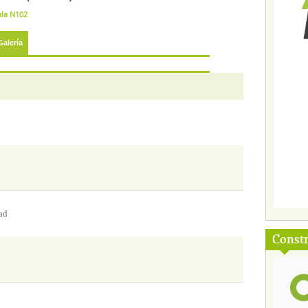
ala N102
Galería
ad
Const