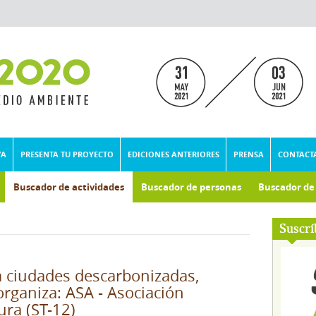
VA
PRESENTA TU PROYECTO
EDICIONES ANTERIORES
PRENSA
CONTACT
Buscador de actividades
Buscador de personas
Buscador d
umental
Suscrí
 ciudades descarbonizadas,
organiza: ASA - Asociación
ura (ST-12)