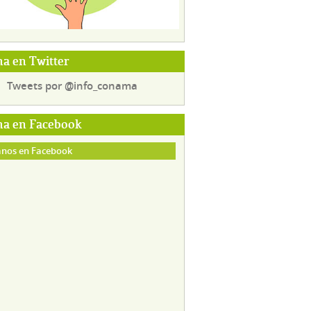
a en Twitter
Tweets por @info_conama
a en Facebook
nos en Facebook