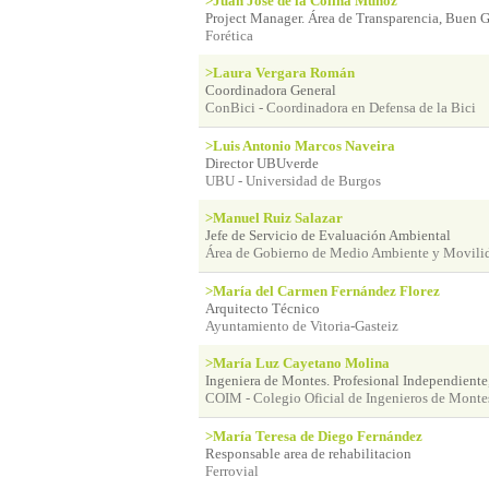
>Juan José de la Colina Muñoz
Project Manager. Área de Transparencia, Buen G
Forética
>Laura Vergara Román
Coordinadora General
ConBici - Coordinadora en Defensa de la Bici
>Luis Antonio Marcos Naveira
Director UBUverde
UBU - Universidad de Burgos
>Manuel Ruiz Salazar
Jefe de Servicio de Evaluación Ambiental
Área de Gobierno de Medio Ambiente y Movili
>María del Carmen Fernández Florez
Arquitecto Técnico
Ayuntamiento de Vitoria-Gasteiz
>María Luz Cayetano Molina
Ingeniera de Montes. Profesional Independiente,
COIM - Colegio Oficial de Ingenieros de Monte
>María Teresa de Diego Fernández
Responsable area de rehabilitacion
Ferrovial