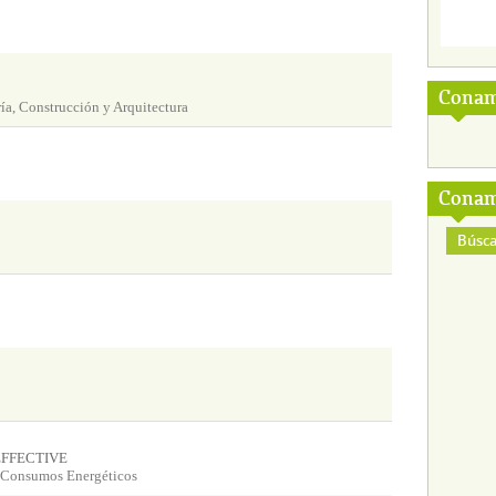
Conam
ía, Construcción y Arquitectura
Conam
Búsca
o EFFECTIVE
y Consumos Energéticos