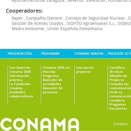
Ayuntamiento de Zaragoza
,
Aeversu
,
EMASESA
,
Fundación 
Cooperadores:
Bayer
,
Compañía Danone
,
Consejo de Seguridad Nuclear
,
E
Gestión de Aceites Usados
,
SIGFITO Agroenvases S.L
,
SIGNUS
Medio Ambiente
,
Unión Española Fotovoltaica
PRESENTACIÓN
PROGRAMA
CONAMA INNOVA
PRESENTA TU 
Las claves de
Conama 2020, en
Inscripción
Científico -
Conama 2020
marcha
proyecto
Técnicas
Información
Programa
Difusión de
práctica
Buscador de
Proyecto
La Fundación
actividades
Consulta las
Conama
Buscador de
comunicacio
Entidades
personas
Envía tu
colaboradoras
comunicació
completa
Preguntas
frecuentes
Contacto