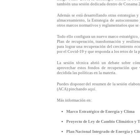
también una sesión dedicada dentro de Conama 
Además se está desarrollando otras estrategias y
almacenamiento, la Estrategia de autoconsumo y
otros marcos normativos y reglamentarios que se 
Todo ello configura un nuevo marco estratégico, s
Plan de recuperación, transformación y resilie
para lograr una recuperación del crecimiento eco
por el Covid-19 y que responda a los retos de la
La sesión técnica abrió un debate sobre cóm
aprovechar estos fondos de recuperación que
decidida las políticas en la materia.
Puedes disponer del resumen de la sesión elabor
(ACA) pinchando
aquí
.
Más información en:
Marco Estratégico de Energía y Clima
Proyecto de Ley de Cambio Climático y T
Plan Nacional Integrado de Energía y C