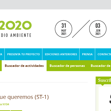
VA
PRESENTA TU PROYECTO
EDICIONES ANTERIORES
PRENSA
CONTACT
Buscador de actividades
Buscador de personas
Buscador d
umental
Suscrí
que queremos (ST-1)
ala N104