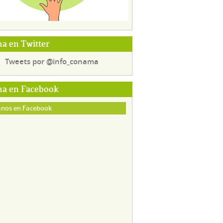
a en Twitter
Tweets por @info_conama
a en Facebook
nos en Facebook