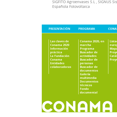
SIGFITO Agroenvases S.L
,
SIGNUS Si
Española Fotovoltaica
PRESENTACIÓN
PROGRAMA
CONA
Las claves de
Conama 2020, en
List
Conama 2020
marcha
euro
Información
Programa
Mapa
práctica
Buscador de
Proy
La Fundación
actividades
Catá
Conama
Buscador de
Proy
Entidades
personas
colaboradoras
Buscador de
documentos
Galería
multimedia
Documentos
técnicos
Fondo
documental