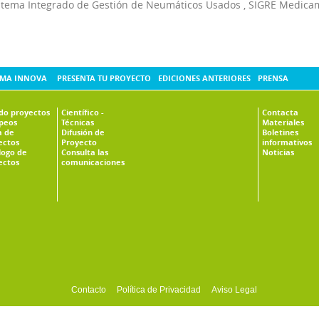
stema Integrado de Gestión de Neumáticos Usados
,
SIGRE Medica
MA INNOVA
PRESENTA TU PROYECTO
EDICIONES ANTERIORES
PRENSA
ado proyectos
Científico -
Contacta
peos
Técnicas
Materiales
 de
Difusión de
Boletines
ectos
Proyecto
informativos
logo de
Consulta las
Noticias
ectos
comunicaciones
Contacto
Política de Privacidad
Aviso Legal